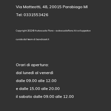
Via Matteotti, 48, 20015 Parabiago MI
Tel:
0331553426
Copyright 2022 ©
Autoscuola Flora – autoscuolaflora.it è sviluppato e
curato dal team di
bandicoot.it
Orari di apertura:
dal
lunedì
al
venerdì
dalle 09.00 alle 12.00
e dalle 15.00 alle 20.00
il
sabato
dalle 09.00 alle 12.00