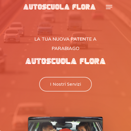
Menu
Skip
to
Close
main
Menu
content
LA TUA NUOVA PATENTE
A
PARABIAGO
I Nostri Servizi
Play Video