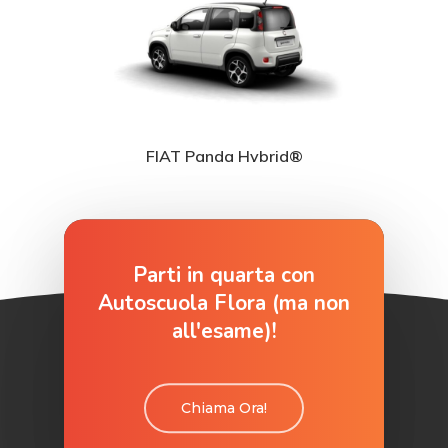
FIAT Panda Hybrid®
Parti in quarta con
Autoscuola Flora (ma non
all'esame)!
Chiama Ora!